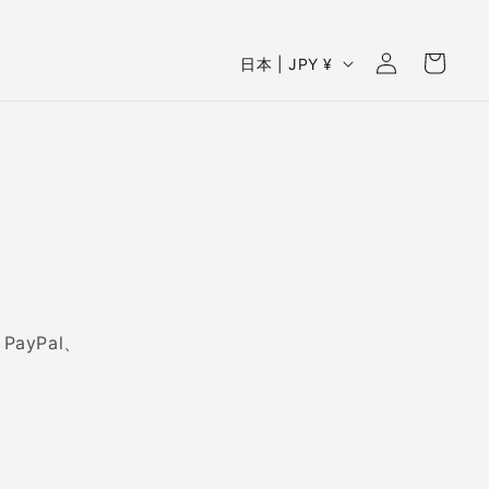
ロ
カ
国
グ
ー
日本 | JPY ¥
イ
/
ト
ン
地
域
ayPal、
。