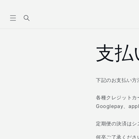
コンテ
ンツに
進む
支払
下記のお支払い方
各種クレジットカード払
Googlepay、a
定期便の決済はシ
何卒ご了承くださ